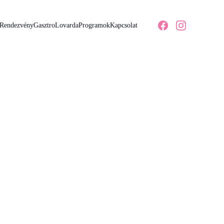
Rendezvény
Gasztro
Lovarda
Programok
Kapcsolat